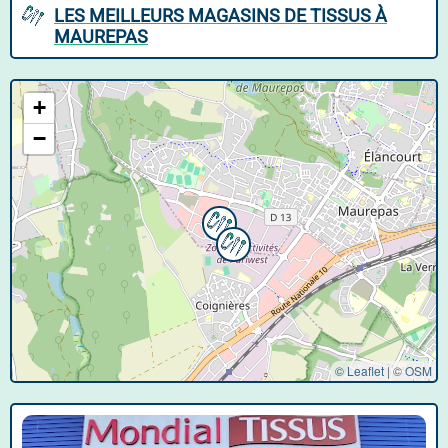
LES MEILLEURS MAGASINS DE TISSUS À
MAUREPAS
+
−
© Leaflet
|
©
OSM