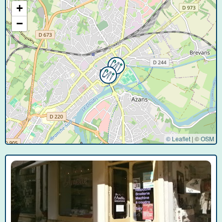
+
−
© Leaflet
|
©
OSM